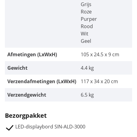
Grijs
Roze
Purper
Rood
Wit
Geel
Afmetingen (LxWxH)
105 x 24.5 x 9 cm
Gewicht
4.4 kg
Verzendafmetingen (LxWxH)
117 x 34 x 20 cm
Verzendgewicht
6.5 kg
Bezorgpakket
LED-displaybord SIN-ALD-3000