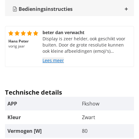
Bedieningsinstructies
beter dan verwacht
Display is zeer helder, ook geschikt voor
Hans Peter
buiten. Door de grote resolutie kunnen
vorig jaar
ook kleine afbeeldingen (emoji's)
verrassend goed worden weergegeven.
Lees meer
Lettertype is zonder problemen leesbaar
op een afstand van 40 meter, bij goed
zicht zelfs aanzienlijk meer. Software is
even wennen en slecht vertaald, maar het
werkt. De mogelijkheden zijn echter
Technische details
beperkt. Tekstopmaak alleen mogelijk
voor volledige tekstblokken. Een
APP
Fkshow
rechthoekige vorm is goed, je kunt het
onderdeel eenvoudig op een tafel of iets
Kleur
Zwart
dergelijks plaatsen. Helaas is er geen
helderheidssensor voor displaybediening.
Vermogen [W]
80
Tijd/datum niet mogelijk als scrollende
tekst, geen temperatuursensor. Maar oké,