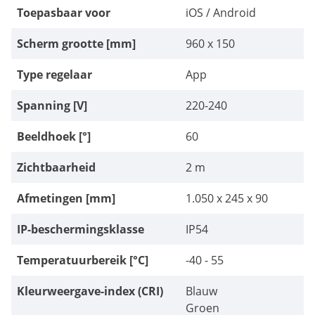
Toepasbaar voor
dat is klagen op een hoog niveau. Over
iOS / Android
het algemeen is het onderdeel geweldig
voor de prijs.
Scherm grootte [mm]
960 x 150
Type regelaar
App
Spanning [V]
220-240
Beeldhoek [°]
60
Zichtbaarheid
2 m
Afmetingen [mm]
1.050 x 245 x 90
IP-beschermingsklasse
IP54
Temperatuurbereik [°C]
-40 - 55
Kleurweergave-index (CRI)
Blauw
Groen