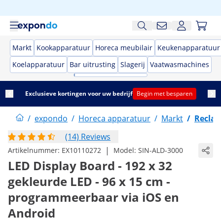
Markt
Kookapparatuur
Horeca meubilair
Keukenapparatuur
Koelapparatuur
Bar uitrusting
Slagerij
Vaatwasmachines
Exclusieve kortingen voor uw bedrijf
Begin met besparen
/
expondo
/
Horeca apparatuur
/
Markt
/
Recla
(14) Reviews
|
Artikelnummer:
EX10110272
Model:
SIN-ALD-3000
LED Display Board - 192 x 32
gekleurde LED - 96 x 15 cm -
programmeerbaar via iOS en
Android