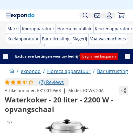
Markt
Kookapparatuur
Horeca meubilair
Keukenapparatuur
Koelapparatuur
Bar uitrusting
Slagerij
Vaatwasmachines
Exclusieve kortingen voor uw bedrijf
Begin met besparen
/
expondo
/
Horeca apparatuur
/
Bar uitrusting
/
(7) Reviews
|
Artikelnummer:
EX10010563
Model:
RCWK 20A
Waterkoker - 20 liter - 2200 W -
opvangschaal
1/7