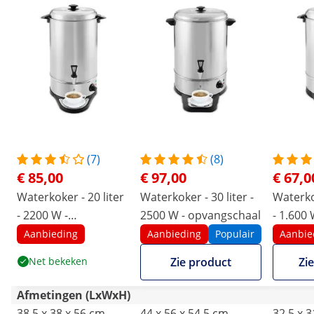
(7)
(8)
€ 85,00
€ 97,00
€ 67,0
Waterkoker - 20 liter
Waterkoker - 30 liter -
Waterkok
- 2200 W -
2500 W - opvangschaal
- 1.600 
opvangschaal
opvang
Aanbieding
Aanbieding
Populair
Aanbie
Net bekeken
Zie product
Zi
Afmetingen (LxWxH)
38.5 x 38 x 56 cm
44 x 56 x 54.5 cm
32.5 x 3