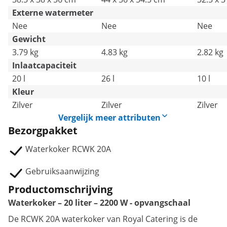
Externe watermeter
Nee
Nee
Nee
Gewicht
3.79 kg
4.83 kg
2.82 kg
Inlaatcapaciteit
20 l
26 l
10 l
Kleur
Zilver
Zilver
Zilver
Vergelijk meer attributen
Bezorgpakket
Waterkoker RCWK 20A
Gebruiksaanwijzing
Productomschrijving
Waterkoker – 20 liter – 2200 W - opvangschaal
De RCWK 20A waterkoker van Royal Catering is de