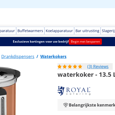
paratuur
Buffetwarmers
Koelapparatuur
Bar uitrusting
Slagerij
Exclusieve kortingen voor uw bedrijf
Begin met besparen
Drankdispensers
/
Waterkokers
(3) Reviews
waterkoker - 13.5 
Belangrijkste kenmer