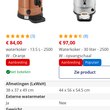
(3)
(8)
€ 84,00
€ 97,00
waterkoker - 13.5 L - 2500
Waterkoker - 30 liter - 2500
W - Oranje
W - opvangschaal
Aanbieding
Aanbieding
Populair
Net bekeken
Zie product
Afmetingen (LxWxH)
38 x 37 x 49 cm
44 x 56 x 54.5 cm
Externe watermeter
Ja
Nee
Gewicht