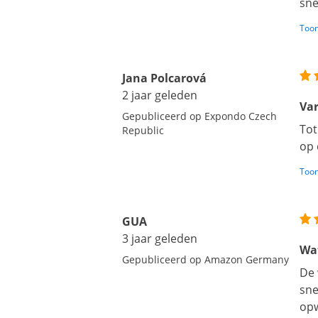
sne
Toon
Jana Polcarová
2 jaar geleden
Va
Gepubliceerd op Expondo Czech
Tot
Republic
op 
Toon
GUA
3 jaar geleden
Wat
Gepubliceerd op Amazon Germany
De 
sne
opw