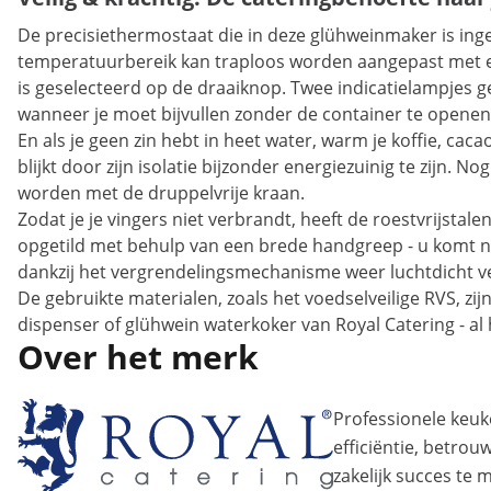
De precisiethermostaat die in deze glühweinmaker is in
temperatuurbereik kan traploos worden aangepast met ee
is geselecteerd op de draaiknop. Twee indicatielampjes ge
wanneer je moet bijvullen zonder de container te openen
En als je geen zin hebt in heet water, warm je koffie, 
blijkt door zijn isolatie bijzonder energiezuinig te zijn
worden met de druppelvrije kraan.
Zodat je je vingers niet verbrandt, heeft de roestvrijst
opgetild met behulp van een brede handgreep - u komt ni
dankzij het vergrendelingsmechanisme weer luchtdicht v
De gebruikte materialen, zoals het voedselveilige RVS, z
dispenser of glühwein waterkoker van Royal Catering - al 
Over het merk
Professionele ke
efficiëntie, betro
zakelijk succes te 