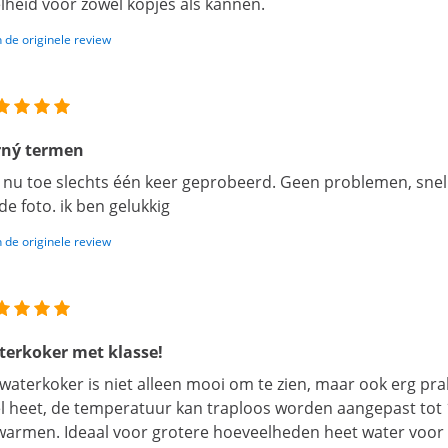
lheid voor zowel kopjes als kannen.
 de originele review
rný termen
 nu toe slechts één keer geprobeerd. Geen problemen, sne
de foto. ik ben gelukkig
 de originele review
erkoker met klasse!
waterkoker is niet alleen mooi om te zien, maar ook erg pra
l heet, de temperatuur kan traploos worden aangepast tot 110
armen. Ideaal voor grotere hoeveelheden heet water voor the