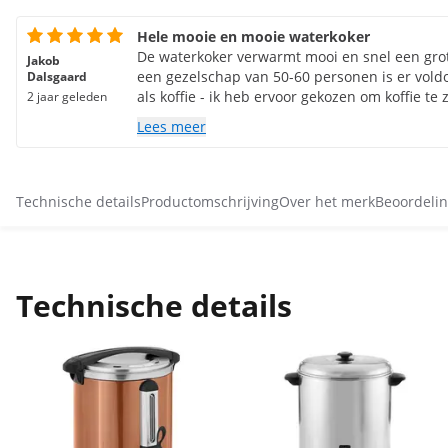
Hele mooie en mooie waterkoker
De waterkoker verwarmt mooi en snel een grot
Jakob
een gezelschap van 50-60 personen is er vold
Dalsgaard
als koffie - ik heb ervoor gekozen om koffie te
2 jaar geleden
best goed - de kraan levert water met een goe
Lees meer
kopjes als kannen.
Technische details
Productomschrijving
Over het merk
Beoordelin
Technische details