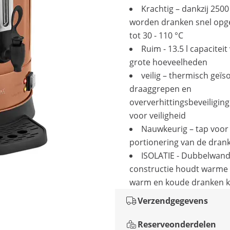
Krachtig – dankzij 250
worden dranken snel op
tot 30 - 110 °C
Ruim - 13.5 l capaciteit
grote hoeveelheden
veilig – thermisch geïs
draaggrepen en
oververhittingsbeveiligin
voor veiligheid
Nauwkeurig – tap voor
portionering van de dran
ISOLATIE - Dubbelwand
constructie houdt warme
warm en koude dranken 
Verzendgegevens
Reserveonderdelen