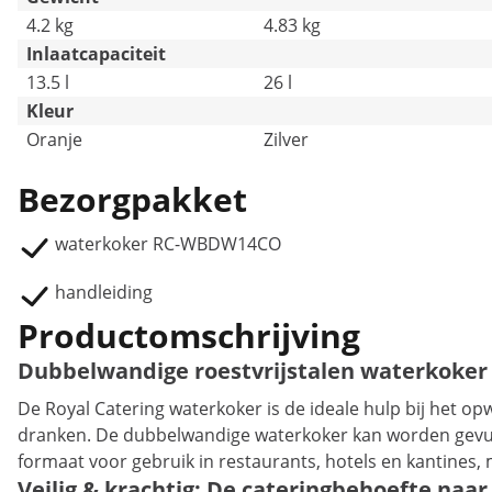
4.2 kg
4.83 kg
Inlaatcapaciteit
13.5 l
26 l
Kleur
Oranje
Zilver
Bezorgpakket
waterkoker RC-WBDW14CO
handleiding
Productomschrijving
Dubbelwandige roestvrijstalen waterkoker 
De Royal Catering waterkoker is de ideale hulp bij he
dranken. De dubbelwandige waterkoker kan worden gevuld 
formaat voor gebruik in restaurants, hotels en kantines, 
Veilig & krachtig: De cateringbehoefte naa