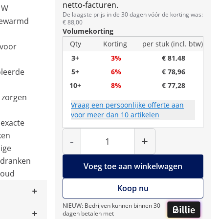
netto-facturen.
0 W
De laagste prijs in de 30 dagen vóór de korting was:
gewarmd
€ 88,00
Volumekorting
Qty
Korting
per stuk (incl. btw)
 voor
3+
3%
€ 81,48
oleerde
5+
6%
€ 78,96
10+
8%
€ 77,28
g zorgen
Vraag een persoonlijke offerte aan
voor meer dan 10 artikelen
 exacte
Hoeveelheid
ken
-
+
ige
 dranken
Voeg toe aan winkelwagen
koud
Koop nu
NIEUW: Bedrijven kunnen binnen 30
dagen betalen met