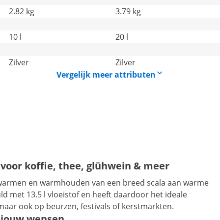
2.82 kg
3.79 kg
10 l
20 l
Zilver
Zilver
Vergelijk meer attributen
voor koffie, thee, glühwein & meer
t opwarmen en warmhouden van een breed scala aan warme
met 13.5 l vloeistof en heeft daardoor het ideale
maar ook op beurzen, festivals of kerstmarkten.
r jouw wensen