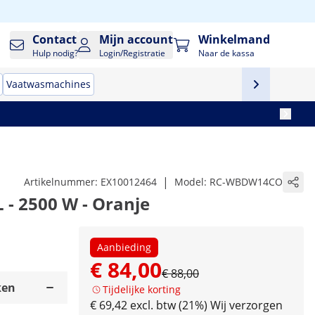
Contact
Mijn account
Winkelmand
Hulp nodig?
Login/Registratie
Naar de kassa
Vaatwasmachines
|
Artikelnummer:
EX10012464
Model:
RC-WBDW14CO
L - 2500 W - Oranje
Aanbieding
€ 84,00
€ 88,00
ken
Tijdelijke korting
€ 69,42 excl. btw (21%)
Wij verzorgen