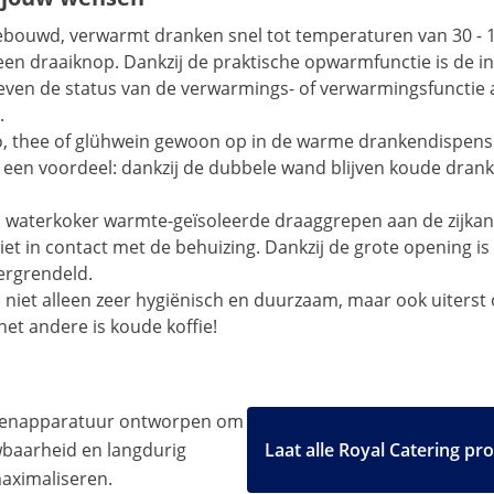
gebouwd, verwarmt dranken snel tot temperaturen van 30 - 1
n draaiknop. Dankzij de praktische opwarmfunctie is de in
ven de status van de verwarmings- of verwarmingsfunctie aan
.
cacao, thee of glühwein gewoon op in de warme drankendispe
. Nog een voordeel: dankzij de dubbele wand blijven koude d
alen waterkoker warmte-geïsoleerde draaggrepen aan de zijka
et in contact met de behuizing. Dankzij de grote opening 
ergrendeld.
ijn niet alleen zeer hygiënisch en duurzaam, maar ook uiter
het andere is koude koffie!
ukenapparatuur ontworpen om
uwbaarheid en langdurig
Laat alle Royal Catering pr
maximaliseren.