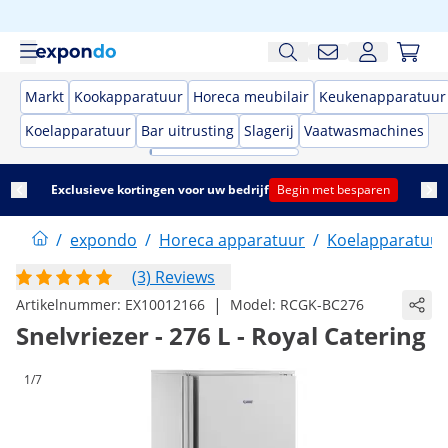
Markt
Kookapparatuur
Horeca meubilair
Keukenapparatuur
Koelapparatuur
Bar uitrusting
Slagerij
Vaatwasmachines
Exclusieve kortingen voor uw bedrijf
Begin met besparen
/
expondo
/
Horeca apparatuur
/
Koelapparatuur
(3) Reviews
|
Artikelnummer:
EX10012166
Model:
RCGK-BC276
Snelvriezer - 276 L - Royal Catering
1/7