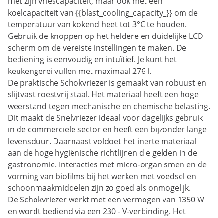
met zijn vriescapaciteit, maar ook met een
koelcapaciteit van {{blast_cooling_capacity_}} om de
temperatuur van kokend heet tot 3°C te houden.
Gebruik de knoppen op het heldere en duidelijke LCD
scherm om de vereiste instellingen te maken. De
bediening is eenvoudig en intuïtief. Je kunt het
keukengerei vullen met maximaal 276 l.
De praktische Schokvriezer is gemaakt van robuust en
slijtvast roestvrij staal. Het materiaal heeft een hoge
weerstand tegen mechanische en chemische belasting.
Dit maakt de Snelvriezer ideaal voor dagelijks gebruik
in de commerciële sector en heeft een bijzonder lange
levensduur. Daarnaast voldoet het inerte materiaal
aan de hoge hygiënische richtlijnen die gelden in de
gastronomie. Interacties met micro-organismen en de
vorming van biofilms bij het werken met voedsel en
schoonmaakmiddelen zijn zo goed als onmogelijk.
De Schokvriezer werkt met een vermogen van 1350 W
en wordt bediend via een 230 - V-verbinding. Het