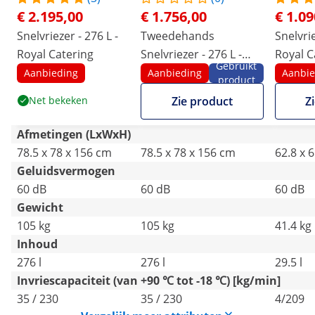
€ 2.195,00
€ 1.756,00
€ 1.09
Snelvriezer - 276 L -
Tweedehands
Snelvrie
Royal Catering
Snelvriezer - 276 L -
Royal C
Gebruikt
Royal Catering
Invries
Aanbieding
Aanbieding
Aanbie
product
kg/min
Net bekeken
Zie product
Z
Afmetingen (LxWxH)
78.5 x 78 x 156 cm
78.5 x 78 x 156 cm
62.8 x 
Geluidsvermogen
60 dB
60 dB
60 dB
Gewicht
105 kg
105 kg
41.4 kg
Inhoud
276 l
276 l
29.5 l
Invriescapaciteit (van +90 ℃ tot -18 ℃) [kg/min]
35 / 230
35 / 230
4/209