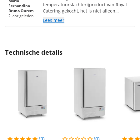
Maria
temperatuurslachterijproduct van Royal
Fernandina
Catering gekocht, het is niet alleen
Bruno Ourem
2 jaar geleden
gemakkelijk te hanteren, het helpt ons ook
Lees meer
enorm bij de behendigheid bij de
productie van ons prachtige Kaasbrood.
Het was een uitstekende aankoop.
Hartelijk dank.
Technische details
(3)
(0)