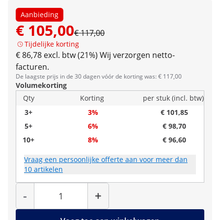
Aanbieding
€ 105,00
€ 117,00
Tijdelijke korting
€ 86,78 excl. btw (21%)
Wij verzorgen netto-
facturen.
De laagste prijs in de 30 dagen vóór de korting was: € 117,00
Volumekorting
Qty
Korting
per stuk (incl. btw)
3+
3%
€ 101,85
5+
6%
€ 98,70
10+
8%
€ 96,60
Vraag een persoonlijke offerte aan voor meer dan
10 artikelen
Hoeveelheid
-
+