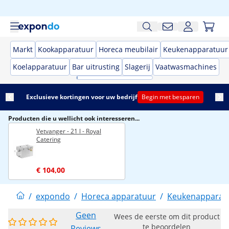
Markt
Kookapparatuur
Horeca meubilair
Keukenapparatuur
Koelapparatuur
Bar uitrusting
Slagerij
Vaatwasmachines
Exclusieve kortingen voor uw bedrijf
Begin met besparen
Producten die u wellicht ook interesseren...
Vetvanger - 21 l - Royal
Catering
€ 104,00
/
expondo
/
Horeca apparatuur
/
Keukenapparat
Geen
Wees de eerste om dit product
te beoordelen
Reviews