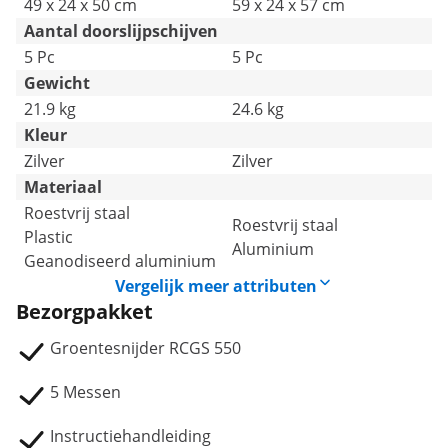
49 x 24 x 50 cm
59 x 24 x 57 cm
Aantal doorslijpschijven
5 Pc
5 Pc
Gewicht
21.9 kg
24.6 kg
Kleur
Zilver
Zilver
Materiaal
Roestvrij staal
Roestvrij staal
Plastic
Aluminium
Geanodiseerd aluminium
Vergelijk meer attributen
Bezorgpakket
Groentesnijder RCGS 550
5 Messen
Instructiehandleiding