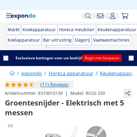
Markt
Kookapparatuur
Horeca meubilair
Keukenapparatuur
Koelapparatuur
Bar uitrusting
Slagerij
Vaatwasmachines
Exclusieve kortingen voor uw bedrijf
Begin met besparen
/
expondo
/
Horeca apparatuur
/
Keukenapparat
(11) Reviews
|
Artikelnummer:
EX10010139
Model:
RCGS 550
Groentesnijder - Elektrisch met 5
messen
1/5