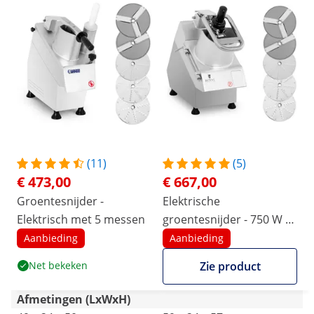
(11)
(5)
€ 473,00
€ 667,00
Groentesnijder -
Elektrische
Elektrisch met 5 messen
groentesnijder - 750 W -
5 snijschijven - Ø 205 mm
Aanbieding
Aanbieding
Net bekeken
Zie product
Afmetingen (LxWxH)