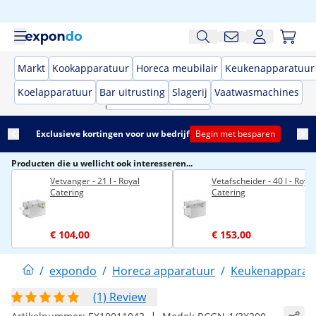
Markt
Kookapparatuur
Horeca meubilair
Keukenapparatuur
Koelapparatuur
Bar uitrusting
Slagerij
Vaatwasmachines
Exclusieve kortingen voor uw bedrijf
Begin met besparen
Producten die u wellicht ook interesseren...
Vetvanger - 21 l - Royal
Vetafscheider - 40 l - Royal
Catering
Catering
€ 104,00
€ 153,00
/
expondo
/
Horeca apparatuur
/
Keukenapparat
(1) Review