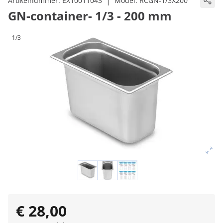
|
Artikelnummer:
EX10011043
Model:
RCGN-1/3X200
GN-container- 1/3 - 200 mm
1/3
€ 28,00