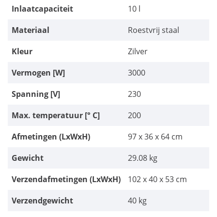
Inlaatcapaciteit
10 l
Materiaal
Roestvrij staal
Kleur
Zilver
Vermogen [W]
3000
Spanning [V]
230
Max. temperatuur [° C]
200
Afmetingen (LxWxH)
97 x 36 x 64 cm
Gewicht
29.08 kg
Verzendafmetingen (LxWxH)
102 x 40 x 53 cm
Verzendgewicht
40 kg