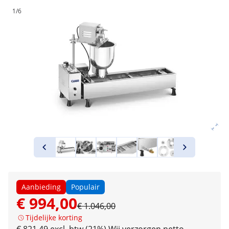
1/6
Aanbieding
Populair
€ 994,00
€ 1.046,00
Tijdelijke korting