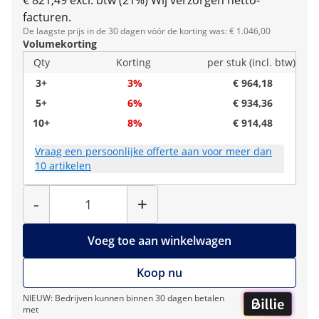
€ 821,49 excl. btw (21%)
Wij verzorgen netto-
facturen.
De laagste prijs in de 30 dagen vóór de korting was: € 1.046,00
Volumekorting
Qty
Korting
per stuk (incl. btw)
3+
3%
€ 964,18
5+
6%
€ 934,36
10+
8%
€ 914,48
Vraag een persoonlijke offerte aan voor meer dan
10 artikelen
Hoeveelheid
-
+
Voeg toe aan winkelwagen
Koop nu
NIEUW: Bedrijven kunnen binnen 30 dagen betalen
met