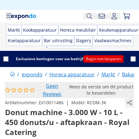
Markt
Kookapparatuur
Horeca meubilair
Keukenapparatuur
Koelapparatuur
Bar uitrusting
Slagerij
Vaatwasmachines
Exclusieve kortingen voor uw bedrijf
Begin met besparen
/
expondo
/
Horeca apparatuur
/
Markt
/
Bakapp
Geen
Wees de eerste om dit product
te beoordelen
Reviews
|
Artikelnummer:
EX10011486
Model:
RCDM-3K
Donut machine - 3.000 W - 10 L -
450 donuts/u - aftapkraan - Royal
Catering