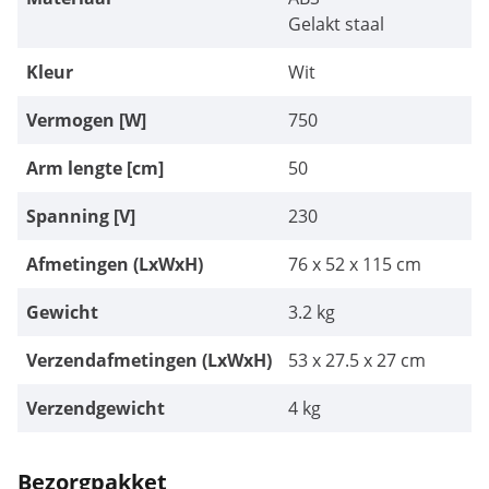
Gelakt staal
Kleur
Wit
Vermogen [W]
750
Arm lengte [cm]
50
Spanning [V]
230
Afmetingen (LxWxH)
76 x 52 x 115 cm
Gewicht
3.2 kg
Verzendafmetingen (LxWxH)
53 x 27.5 x 27 cm
Verzendgewicht
4 kg
Bezorgpakket