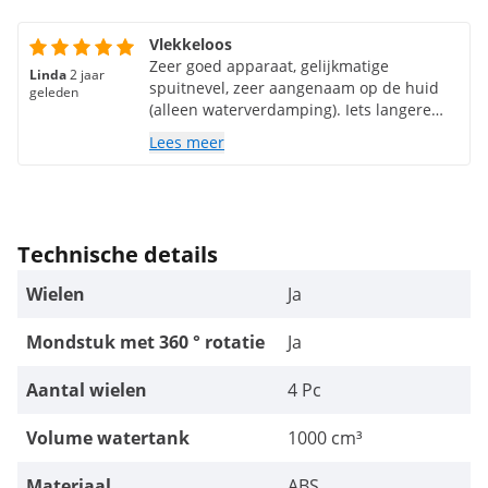
Vlekkeloos
Zeer goed apparaat, gelijkmatige
Linda
2 jaar
spuitnevel, zeer aangenaam op de huid
geleden
(alleen waterverdamping). Iets langere
levertijd, dat had ik eigenlijk verwacht.
Lees meer
Het wachten was het waard.
Technische details
Wielen
Ja
Mondstuk met 360 ° rotatie
Ja
Aantal wielen
4 Pc
Volume watertank
1000 cm³
Materiaal
ABS