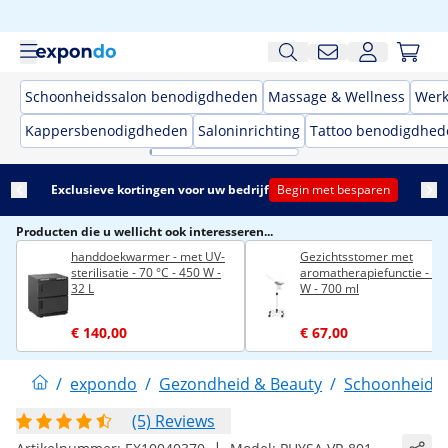
Schoonheidssalon benodigdheden
Massage & Wellness
Werk
Kappersbenodigdheden
Saloninrichting
Tattoo benodigdhed
Exclusieve kortingen voor uw bedrijf
Begin met besparen
Producten die u wellicht ook interesseren...
handdoekwarmer - met UV-
Gezichtsstomer met
sterilisatie - 70 °C - 450 W -
aromatherapiefunctie - 75
32 L
W - 700 ml
€ 140,00
€ 67,00
/
expondo
/
Gezondheid & Beauty
/
Schoonheids
(5) Reviews