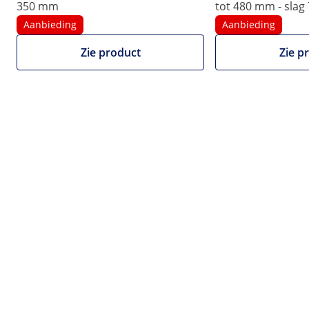
350 mm
tot 480 mm - sla
1/8
Aanbieding
Aanbieding
Zie product
Zie p
€ 190,00
€ 157,02 excl. btw (21%)
Wij verzorgen netto-
facturen.
Volumekorting