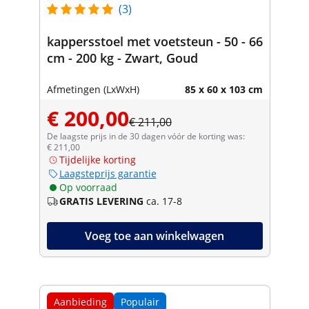
(3)
kappersstoel met voetsteun - 50 - 66
cm - 200 kg - Zwart, Goud
Afmetingen (LxWxH)
85 x 60 x 103 cm
€ 200,00
€ 211,00
De laagste prijs in de 30 dagen vóór de korting was:
€ 211,00
Tijdelijke korting
Laagsteprijs garantie
Op voorraad
GRATIS LEVERING
ca. 17-8
Voeg toe aan winkelwagen
Aanbieding
Populair