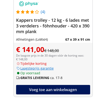
(4)
Kappers trolley - 12 kg - 6 lades met
3 verdelers - föhnhouder - 420 x 390
mm plank
Afmetingen (LxWxH)
67 x 39 x 91 cm
€ 141,00
€ 148,00
De laagste prijs in de 30 dagen vóór de korting was:
€ 148,00
Tijdelijke korting
Laagsteprijs garantie
Op voorraad
GRATIS LEVERING
ca. 17-8
Voeg toe aan winkelwagen