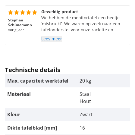
Geweldig product
We hebben de monitortafel een beetje
Stephan
‘misbruikt’. We waren op zoek naar een
Schünemann
tafelonderstel voor onze raclette en
vorig jaar
hebben dit hier gevonden. Onze raclette
Lees meer
past precies op de monitortafel, kan
achteraf eenvoudig worden afgeveegd en
heeft tot nu toe zonder problemen de
hitte doorstaan. Het was heel gemakkelijk
in elkaar te zetten, alleen de voetjes
Technische details
vastgeschroefd. Schuimrubber erop
geplakt en de tafel is klaar. Wij zijn
Max. capaciteit werktafel
20 kg
helemaal tevreden. Ik zou het zeker
opnieuw kopen.
Materiaal
Staal
Hout
Kleur
Zwart
Dikte tafelblad [mm]
16