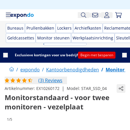
Bureaus
Prullenbakken
Lockers
Archiefkasten
Reclamemate
Geldcassettes
Monitor steunen
Werkplaatsinrichting
Sleute
Exclusieve kortingen voor uw bedrijf
Begin met besparen
/
expondo
/
Kantoorbenodigdheden
/
Monitor s
(3) Reviews
|
Artikelnummer:
EX10260172
Model:
STAR_SSD_04
Monitorstandaard - voor twee
monitoren - vezelplaat
1/5