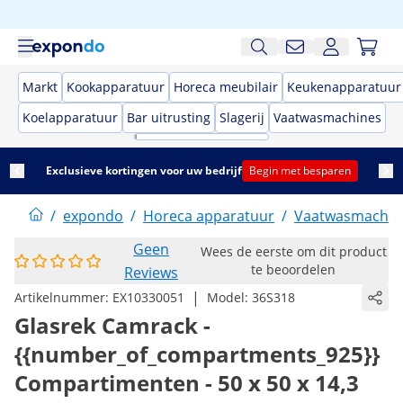
Markt
Kookapparatuur
Horeca meubilair
Keukenapparatuur
Koelapparatuur
Bar uitrusting
Slagerij
Vaatwasmachines
Exclusieve kortingen voor uw bedrijf
Begin met besparen
/
expondo
/
Horeca apparatuur
/
Vaatwasmachin
Geen
Wees de eerste om dit product
te beoordelen
Reviews
|
Artikelnummer:
EX10330051
Model:
36S318
Glasrek Camrack -
{{number_of_compartments_925}}
Compartimenten - 50 x 50 x 14,3