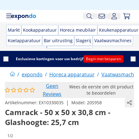
Markt
Kookapparatuur
Horeca meubilair
Keukenapparatuur
Koelapparatuur
Bar uitrusting
Slagerij
Vaatwasmachines
Exclusieve kortingen voor uw bedrijf
Begin met besparen
/
expondo
/
Horeca apparatuur
/
Vaatwasmachin
Geen
Wees de eerste om dit product
te beoordelen
Reviews
|
Artikelnummer:
EX10330035
Model:
20S958
Camrack - 50 x 50 x 30,8 cm -
Glashoogte: 25,7 cm
1/2