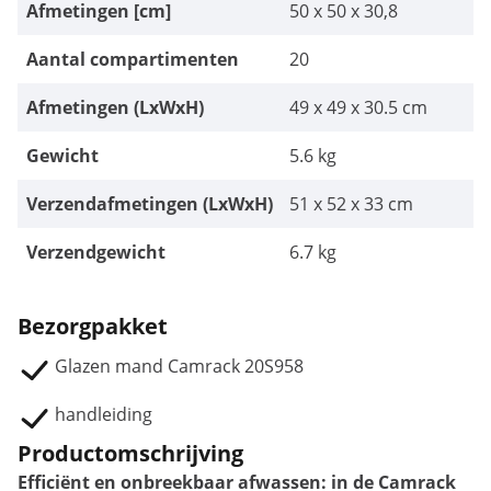
Afmetingen [cm]
50 x 50 x 30,8
Aantal compartimenten
20
Afmetingen (LxWxH)
49 x 49 x 30.5 cm
Gewicht
5.6 kg
Verzendafmetingen (LxWxH)
51 x 52 x 33 cm
Verzendgewicht
6.7 kg
Bezorgpakket
Glazen mand Camrack 20S958
handleiding
Productomschrijving
Efficiënt en onbreekbaar afwassen: in de Camrack