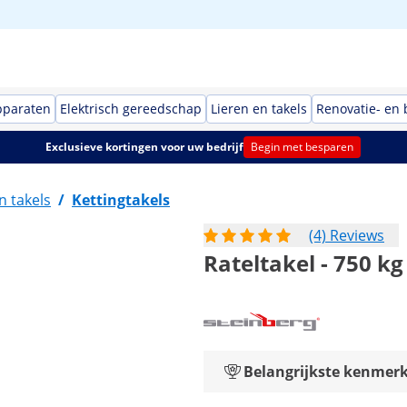
pparaten
Elektrisch gereedschap
Lieren en takels
Renovatie- en
Exclusieve kortingen voor uw bedrijf
Begin met besparen
n takels
/
Kettingtakels
(4) Reviews
Rateltakel - 750 kg
Belangrijkste kenmer