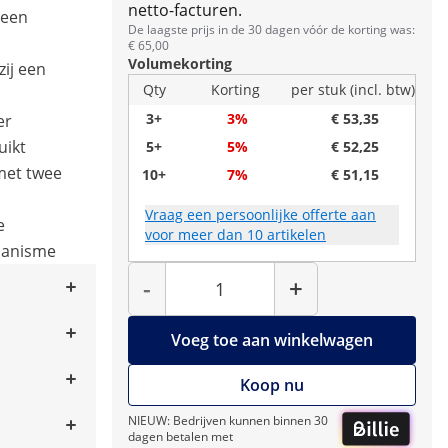
netto-facturen.
 een
De laagste prijs in de 30 dagen vóór de korting was:
€ 65,00
Volumekorting
zij een
Qty
Korting
per stuk (incl. btw)
3+
3%
€ 53,35
er
uikt
5+
5%
€ 52,25
met twee
10+
7%
€ 51,15
Vraag een persoonlijke offerte aan
e
voor meer dan 10 artikelen
hanisme
Hoeveelheid
-
+
Voeg toe aan winkelwagen
Koop nu
NIEUW: Bedrijven kunnen binnen 30
dagen betalen met