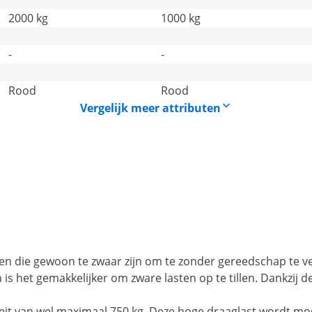
2000 kg
1000 kg
-
-
Rood
Rood
Vergelijk meer attributen
jecten die gewoon te zwaar zijn om te zonder gereedschap te 
s het gemakkelijker om zware lasten op te tillen. Dankzij de 
teit van wel maximaal 750 kg. Deze hoge draaglast wordt mo