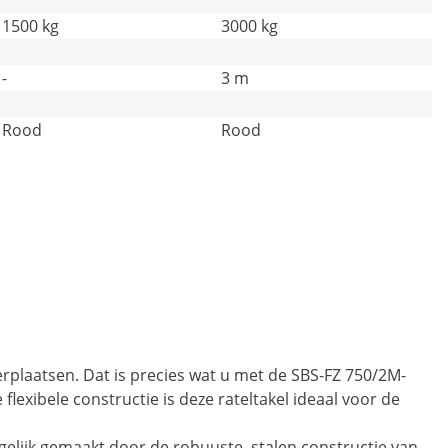
1500 kg
3000 kg
-
3 m
Rood
Rood
verplaatsen. Dat is precies wat u met de SBS-FZ 750/2M-
flexibele constructie is deze rateltakel ideaal voor de
gelijk gemaakt door de robuuste, stalen constructie van