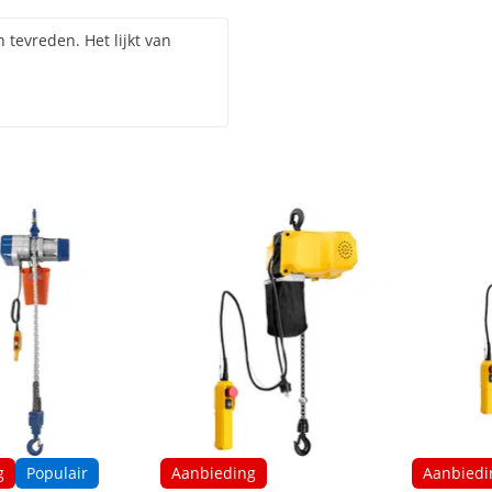
n tevreden. Het lijkt van
g
Populair
Aanbieding
Aanbiedi