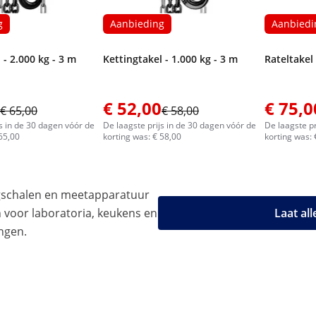
g
Aanbieding
Aanbiedi
 - 2.000 kg - 3 m
Kettingtakel - 1.000 kg - 3 m
Rateltakel 
€ 52,00
€ 75,0
€ 65,00
€ 58,00
js in de 30 dagen vóór de
De laagste prijs in de 30 dagen vóór de
De laagste pr
 65,00
korting was: € 58,00
korting was: 
gschalen en meetapparatuur
n voor laboratoria, keukens en
Laat al
ngen.