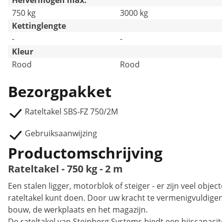
Hefvermogen max.
750 kg
3000 kg
Kettinglengte
-
-
Kleur
Rood
Rood
Bezorgpakket
Rateltakel SBS-FZ 750/2M
Gebruiksaanwijzing
Productomschrijving
Rateltakel - 750 kg - 2 m
Een stalen ligger, motorblok of steiger - er zijn veel ob
rateltakel kunt doen. Door uw kracht te vermenigvuldigen i
bouw, de werkplaats en het magazijn.
De rateltakel van Steinberg Systems biedt een hijscapaci