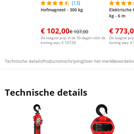
(13)
Hefmagneet - 300 kg
Elektrische 
kg - 6 m
€ 102,00
€ 773,
€ 107,00
De laagste prijs in de 30 dagen vóór de
De laagste pri
korting was: € 107,00
korting was: €
Technische details
Productomschrijving
Over het merk
Beoordelin
Technische details