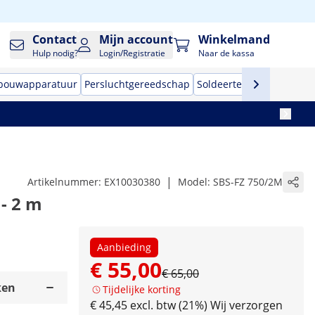
Contact
Mijn account
Winkelmand
Hulp nodig?
Login/Registratie
Naar de kassa
 bouwapparatuur
Persluchtgereedschap
Soldeertechniek
Handge
|
Artikelnummer:
EX10030380
Model:
SBS-FZ 750/2M
 - 2 m
Aanbieding
€ 55,00
€ 65,00
ken
Tijdelijke korting
€ 45,45 excl. btw (21%)
Wij verzorgen