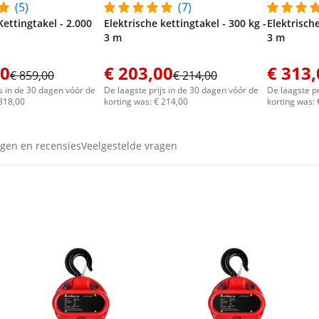
(5)
(7)
Kettingtakel - 2.000
Elektrische kettingtakel - 300 kg -
Elektrische
3 m
3 m
00
€ 203,00
€ 313,
€ 859,00
€ 214,00
js in de 30 dagen vóór de
De laagste prijs in de 30 dagen vóór de
De laagste pr
 818,00
korting was: € 214,00
korting was:
gen en recensies
Veelgestelde vragen