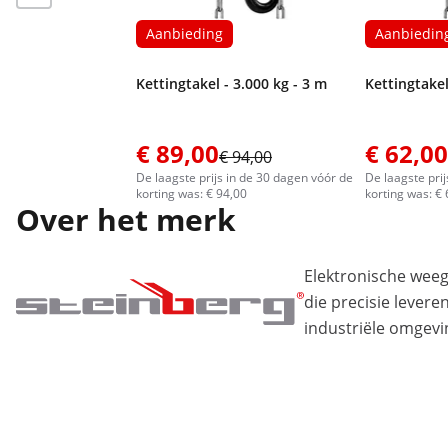
Aanbieding
Aanbiedin
Kettingtakel - 3.000 kg - 3 m
Kettingtakel
€ 89,00
€ 62,00
€ 94,00
De laagste prijs in de 30 dagen vóór de
De laagste pri
korting was: € 94,00
korting was: €
Over het merk
Elektronische wee
die precisie levere
industriële omgevi