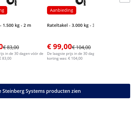
ng
Aanbieding
- 1.500 kg - 2 m
Rateltakel - 3.000 kg - 3 m
0
€ 99,00
€ 104
€ 83,00
€ 104,00
ijs in de 30 dagen vóór de
De laagste prijs in de 30 dagen vóór de
De laagste 
€ 83,00
korting was: € 104,00
korting was
le Steinberg Systems producten zien