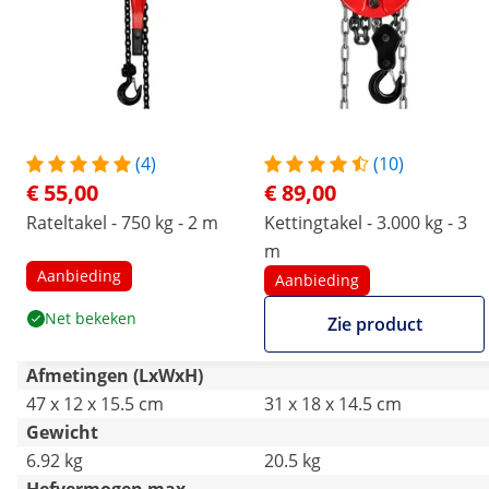
(4)
(10)
€ 55,00
€ 89,00
Rateltakel - 750 kg - 2 m
Kettingtakel - 3.000 kg - 3
m
Aanbieding
Aanbieding
Net bekeken
Zie product
Afmetingen (LxWxH)
47 x 12 x 15.5 cm
31 x 18 x 14.5 cm
Gewicht
6.92 kg
20.5 kg