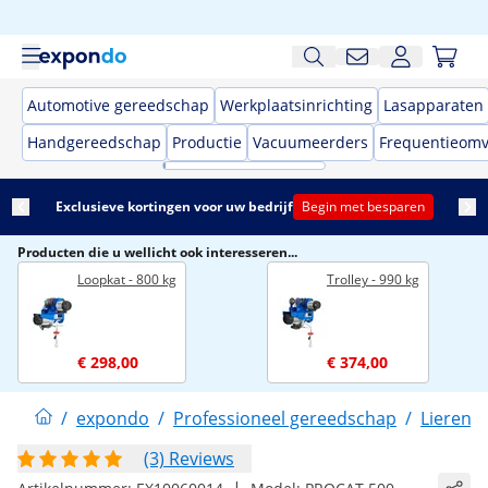
Automotive gereedschap
Werkplaatsinrichting
Lasapparaten
Handgereedschap
Productie
Vacuumeerders
Frequentieom
Exclusieve kortingen voor uw bedrijf
Begin met besparen
Producten die u wellicht ook interesseren...
Loopkat - 800 kg
Trolley - 990 kg
€ 298,00
€ 374,00
/
expondo
/
Professioneel gereedschap
/
Lieren e
(3) Reviews