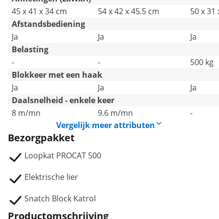
45 x 41 x 34 cm
54 x 42 x 45.5 cm
50 x 31
Afstandsbediening
Ja
Ja
Ja
Belasting
-
-
500 kg
Blokkeer met een haak
Ja
Ja
Ja
Daalsnelheid - enkele keer
8 m/mn
9.6 m/mn
-
Vergelijk meer attributen
Bezorgpakket
Loopkat PROCAT 500
Elektrische lier
Snatch Block Katrol
Productomschrijving