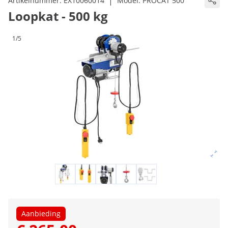
|
Artikelnummer:
EX10060014
Model:
PROCAT 500
Loopkat - 500 kg
1/5
Aanbieding