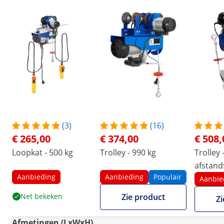
(3)
(16)
€ 265,00
€ 374,00
€ 508,
Loopkat - 500 kg
Trolley - 990 kg
Trolley 
afstand
Aanbieding
Aanbieding
Populair
Aanbie
Net bekeken
Zie product
Zi
Afmetingen (LxWxH)