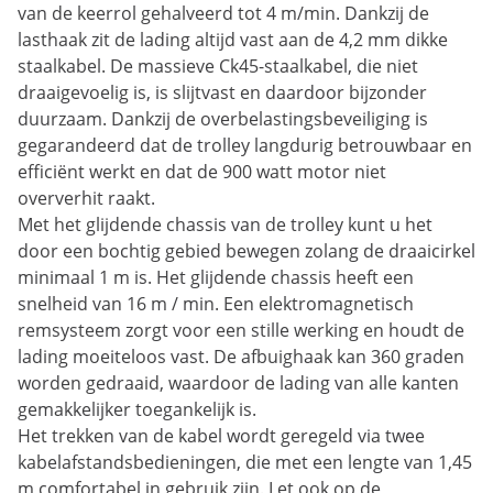
van de keerrol gehalveerd tot 4 m/min. Dankzij de
lasthaak zit de lading altijd vast aan de 4,2 mm dikke
staalkabel. De massieve Ck45-staalkabel, die niet
draaigevoelig is, is slijtvast en daardoor bijzonder
duurzaam. Dankzij de overbelastingsbeveiliging is
gegarandeerd dat de trolley langdurig betrouwbaar en
efficiënt werkt en dat de 900 watt motor niet
oververhit raakt.
Met het glijdende chassis van de trolley kunt u het
door een bochtig gebied bewegen zolang de draaicirkel
minimaal 1 m is. Het glijdende chassis heeft een
snelheid van 16 m / min. Een elektromagnetisch
remsysteem zorgt voor een stille werking en houdt de
lading moeiteloos vast. De afbuighaak kan 360 graden
worden gedraaid, waardoor de lading van alle kanten
gemakkelijker toegankelijk is.
Het trekken van de kabel wordt geregeld via twee
kabelafstandsbedieningen, die met een lengte van 1,45
m comfortabel in gebruik zijn. Let ook op de